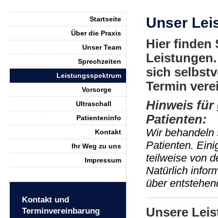
Unser Lei
Startseite
Über die Praxis
Hier finden
Unser Team
Leistungen.
Sprechzeiten
sich selbst
Leistungsspektrum
Termin vere
Vorsorge
Hinweis für 
Ultraschall
Patienten:
Patienteninfo
Wir behandeln s
Kontakt
Patienten. Eini
Ihr Weg zu uns
teilweise von 
Impressum
Natürlich infor
über entstehen
Kontakt und
Unsere Lei
Terminvereinbarung