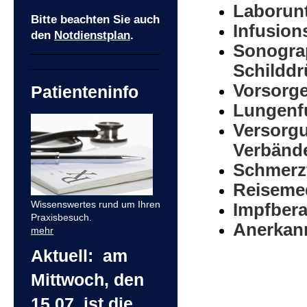
Laborun
Bitte beachten Sie auch
Infusion
den
Notdienstplan
.
Sonograp
Schildd
Vorsorg
Patienteninfo
Lungenf
Versorgu
Verbänd
Schmerz
Reisemed
Wissenswertes rund um Ihren
Impfber
Praxisbesuch.
Anerkann
mehr
Aktuell: am
Mittwoch, den
15.07. ist die